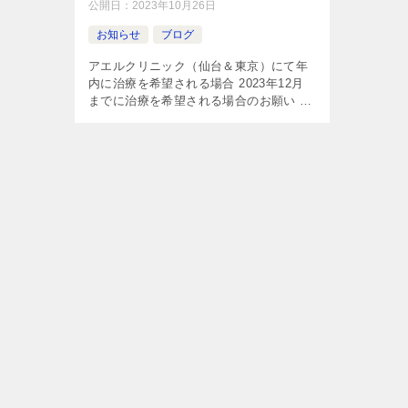
公開日：
2023年10月26日
お知らせ
ブログ
アエルクリニック（仙台＆東京）にて年
内に治療を希望される場合 2023年12月
までに治療を希望される場合のお願い 当
クリニックのがん免疫治療は、がん細胞
だけに作用する「がんワクチン療法」と
「自己の免疫細胞」を用いることに […]