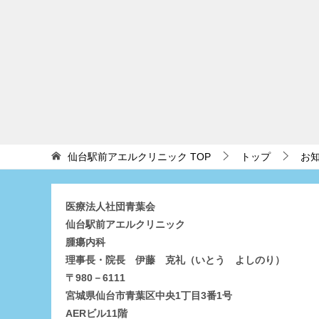
仙台駅前アエルクリニック
TOP
トップ
お
医療法人社団青葉会
仙台駅前アエルクリニック
腫瘍内科
理事長・院長 伊藤 克礼（いとう よしのり）
〒980－6111
宮城県仙台市青葉区中央1丁目3番1号
AERビル11階